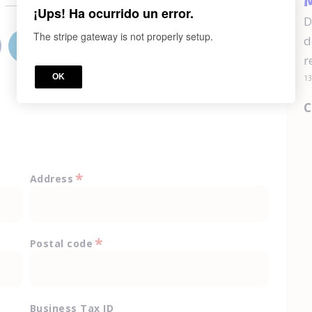
M
o
¡Ups! Ha ocurrido un error.
D
The stripe gateway is not properly setup.
d
r
OK
13
C
*
Address
*
Postal code
Business Tax ID