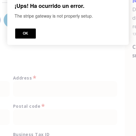
M
o
¡Ups! Ha ocurrido un error.
D
The stripe gateway is not properly setup.
d
r
OK
13
C
s
*
Address
*
Postal code
Business Tax ID