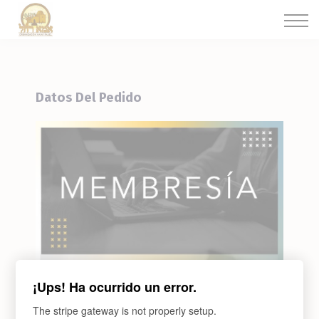
Cursos
Iniciar sesión
Datos Del Pedido
Programa de aprendizaje
Membresía 2
¡Ups! Ha ocurrido un error.
Donation mensual para seguir desarrollando estudios
The stripe gateway is not properly setup.
y facilitando recursos en pdf.